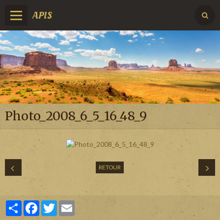
APIS
Photo_2008_6_5_16_48_9
RETOUR
Partager
Facebook
Twitter
Email