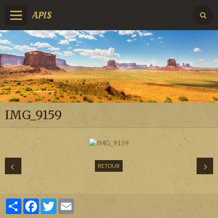
APIS
IMG_9159
RETOUR
Partager
Facebook
Twitter
Email